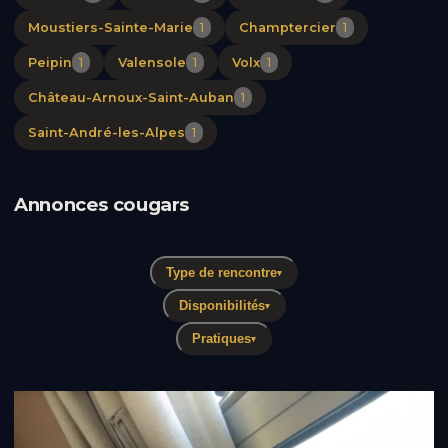
Moustiers-Sainte-Marie
1
Champtercier
1
Peipin
1
Valensole
1
Volx
1
Château-Arnoux-Saint-Auban
1
Saint-André-les-Alpes
1
Annonces cougars
Type de rencontre
▾
Disponibilités
▾
Pratiques
▾