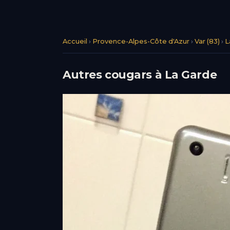
Accueil
›
Provence-Alpes-Côte d'Azur
›
Var (83)
›
L
Autres cougars à La Garde