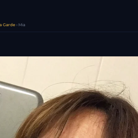
a Garde
›
Mia